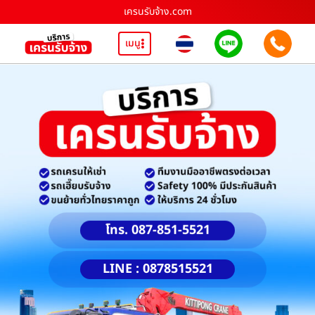
เครนรับจ้าง.com
เมนู
โทร. 087-851-5521
LINE : 0878515521