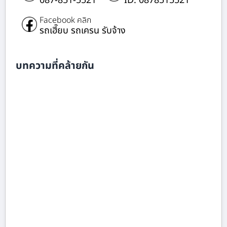
087-851-5521
ID: 0878515521
Facebook คลิก
รถเฮี๊ยบ รถเครน รับจ้าง
บทความที่คล้ายกัน