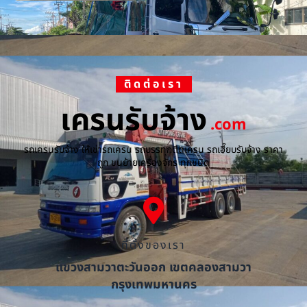
ติดต่อเรา
เครนรับจ้าง
.com
รถเครนรับจ้าง ให้เช่ารถเครน รถบรรทุกติดเครน รถเฮี๊ยบรับจ้าง ราคา
ถูก ขนย้ายเครื่องจักร ทุกชนิด
ที่ตั้งของเรา
แขวงสามวาตะวันออก เขตคลองสามวา
กรุงเทพมหานคร