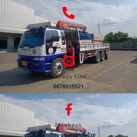
โทรด่วน
087-851-5521
เพิ่มเพื่อน LINE
0878515521
Facebook
รถเฮี๊ยบ รถเครน รับจ้าง