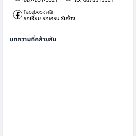
087-851-5521
ID: 0878515521
Facebook คลิก
รถเฮี๊ยบ รถเครน รับจ้าง
บทความที่คล้ายกัน