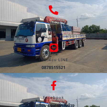
โทรด่วน
087-851-5521
เพิ่มเพื่อน LINE
0878515521
Facebook
รถเฮี๊ยบ รถเครน รับจ้าง