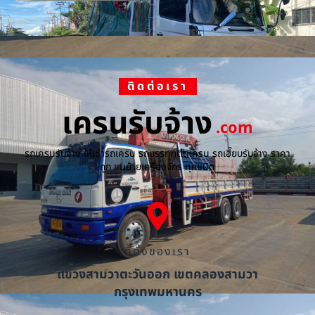
ติดต่อเรา
เครนรับจ้าง
.com
รถเครนรับจ้าง ให้เช่ารถเครน รถบรรทุกติดเครน รถเฮี๊ยบรับจ้าง ราคา
ถูก ขนย้ายเครื่องจักร ทุกชนิด
ที่ตั้งของเรา
แขวงสามวาตะวันออก เขตคลองสามวา
กรุงเทพมหานคร