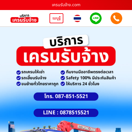
เครนรับจ้าง.com
เมนู
โทร. 087-851-5521
LINE : 0878515521