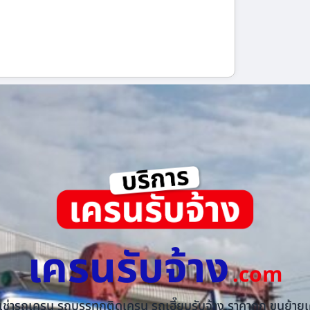
เครนรับจ้าง
.com
้เช่ารถเครน รถบรรทุกติดเครน รถเฮี๊ยบรับจ้าง ราคาถูก ขนย้ายเค