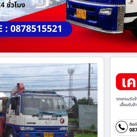
E : 0878515521
รถเครนรับจ้
เฮี๊ยบรับจ
ติดต
087