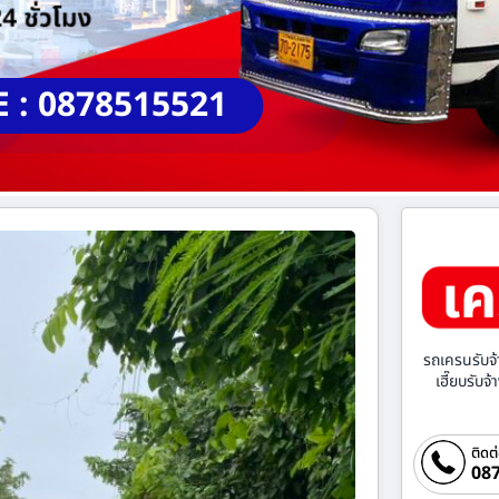
E : 0878515521
รถเครนรับจ้
เฮี๊ยบรับจ
ติดต
087