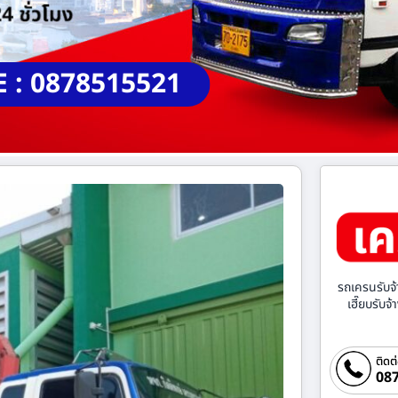
E : 0878515521
รถเครนรับจ้
เฮี๊ยบรับจ
ติดต
087