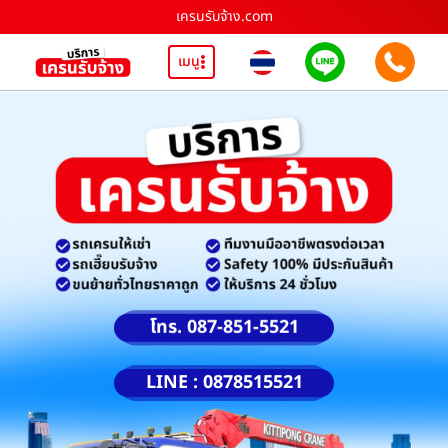
เครนรับจ้าง.com
เมนู
โทร. 087-851-5521
LINE : 0878515521