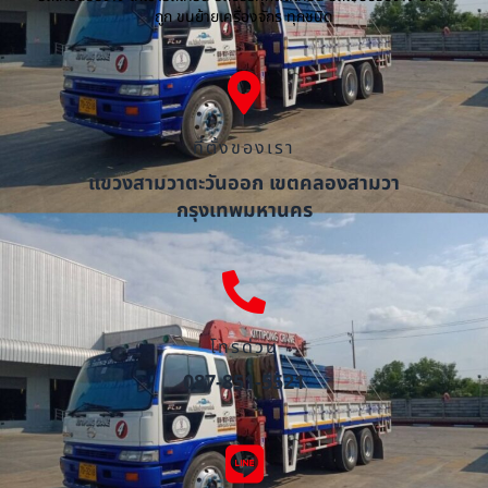
ถูก ขนย้ายเครื่องจักร ทุกชนิด
ที่ตั้งของเรา
แขวงสามวาตะวันออก เขตคลองสามวา
กรุงเทพมหานคร
โทรด่วน
087-851-5521