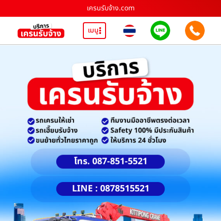
เครนรับจ้าง.com
เมนู
โทร. 087-851-5521
LINE : 0878515521