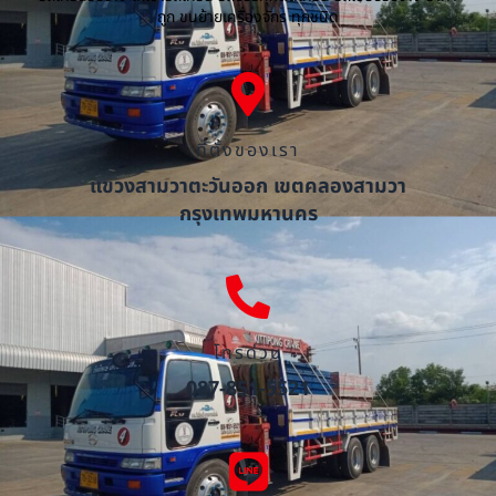
ถูก ขนย้ายเครื่องจักร ทุกชนิด
ที่ตั้งของเรา
แขวงสามวาตะวันออก เขตคลองสามวา
กรุงเทพมหานคร
โทรด่วน
087-851-5521