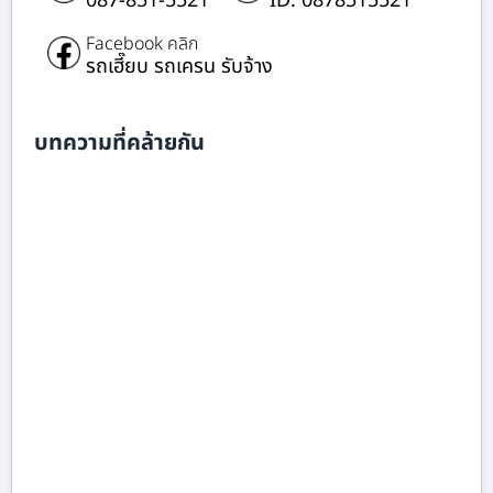
087-851-5521
ID: 0878515521
Facebook คลิก
รถเฮี๊ยบ รถเครน รับจ้าง
บทความที่คล้ายกัน