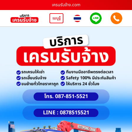
เครนรับจ้าง.com
เมนู
โทร. 087-851-5521
LINE : 0878515521