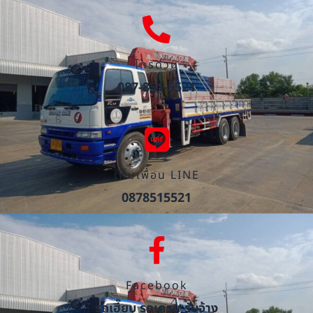
โทรด่วน
087-851-5521
เพิ่มเพื่อน LINE
0878515521
Facebook
รถเฮี๊ยบ รถเครน รับจ้าง