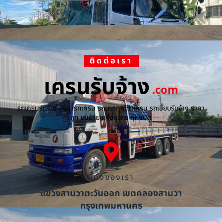
ติดต่อเรา
เครนรับจ้าง
.com
รถเครนรับจ้าง ให้เช่ารถเครน รถบรรทุกติดเครน รถเฮี๊ยบรับจ้าง ราคา
ถูก ขนย้ายเครื่องจักร ทุกชนิด
ที่ตั้งของเรา
แขวงสามวาตะวันออก เขตคลองสามวา
กรุงเทพมหานคร