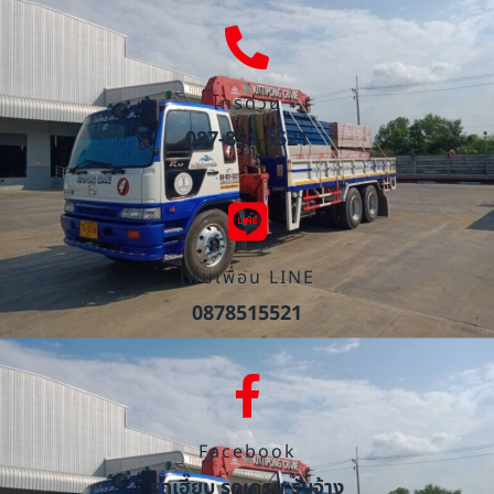
โทรด่วน
087-851-5521
เพิ่มเพื่อน LINE
0878515521
Facebook
รถเฮี๊ยบ รถเครน รับจ้าง