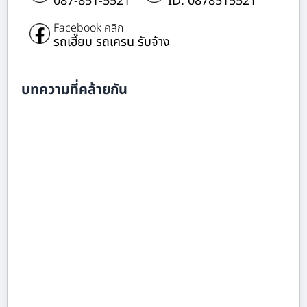
087-851-5521
ID: 0878515521
Facebook คลิก
รถเฮี๊ยบ รถเครน รับจ้าง
บทความที่คล้ายกัน