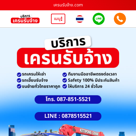
เครนรับจ้าง.com
เมนู
โทร. 087-851-5521
LINE : 0878515521