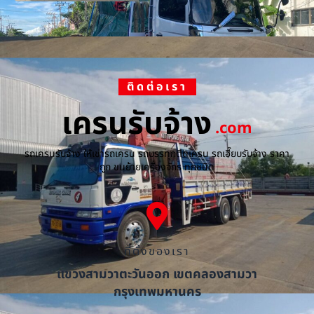
ติดต่อเรา
เครนรับจ้าง
.com
รถเครนรับจ้าง ให้เช่ารถเครน รถบรรทุกติดเครน รถเฮี๊ยบรับจ้าง ราคา
ถูก ขนย้ายเครื่องจักร ทุกชนิด
ที่ตั้งของเรา
แขวงสามวาตะวันออก เขตคลองสามวา
กรุงเทพมหานคร