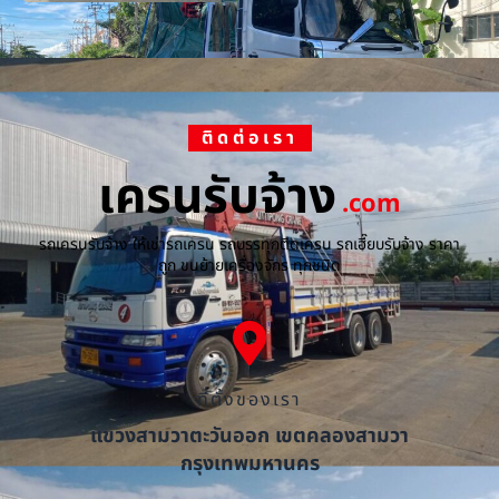
ติดต่อเรา
เครนรับจ้าง
.com
รถเครนรับจ้าง ให้เช่ารถเครน รถบรรทุกติดเครน รถเฮี๊ยบรับจ้าง ราคา
ถูก ขนย้ายเครื่องจักร ทุกชนิด
ที่ตั้งของเรา
แขวงสามวาตะวันออก เขตคลองสามวา
กรุงเทพมหานคร