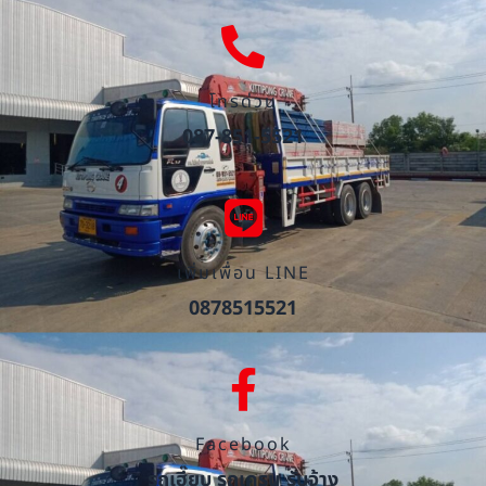
โทรด่วน
087-851-5521
เพิ่มเพื่อน LINE
0878515521
Facebook
รถเฮี๊ยบ รถเครน รับจ้าง