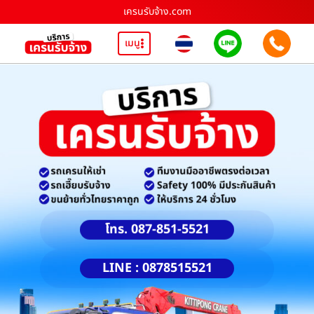
เครนรับจ้าง.com
เมนู
โทร. 087-851-5521
LINE : 0878515521