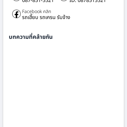
087-851-5521
ID: 0878515521
Facebook คลิก
รถเฮี๊ยบ รถเครน รับจ้าง
บทความที่คล้ายกัน