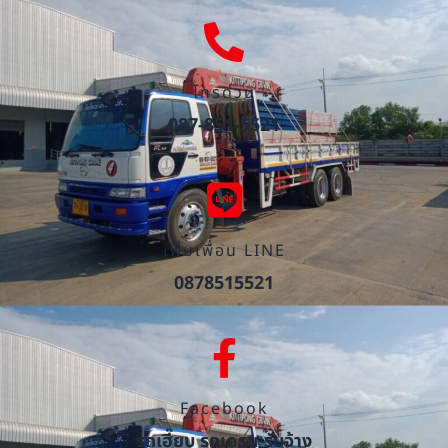
โทรด่วน
087-851-5521
เพิ่มเพื่อน LINE
0878515521
Facebook
รถเฮี๊ยบ รถเครน รับจ้าง