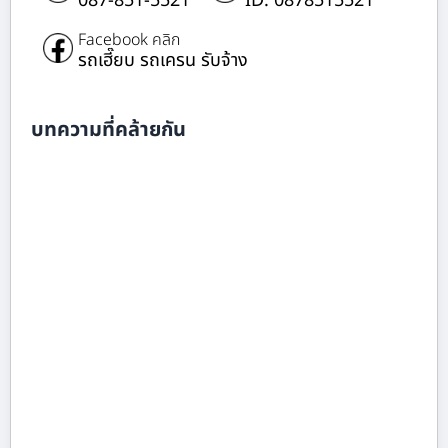
087-851-5521
ID: 0878515521
Facebook คลิก
รถเฮี๊ยบ รถเครน รับจ้าง
บทความที่คล้ายกัน