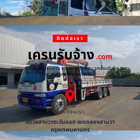
ติดต่อเรา
เครนรับจ้าง
.com
รถเครนรับจ้าง ให้เช่ารถเครน รถบรรทุกติดเครน รถเฮี๊ยบรับจ้าง ราคา
ถูก ขนย้ายเครื่องจักร ทุกชนิด
ที่ตั้งของเรา
แขวงสามวาตะวันออก เขตคลองสามวา
กรุงเทพมหานคร