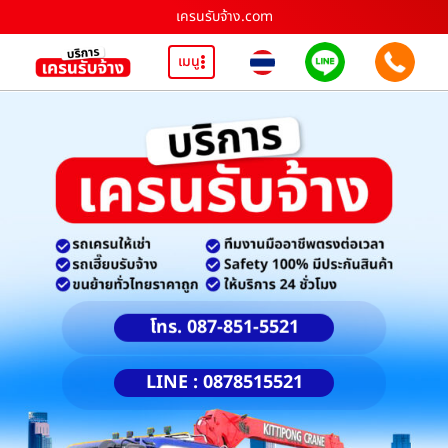
เครนรับจ้าง.com
เมนู
โทร. 087-851-5521
LINE : 0878515521