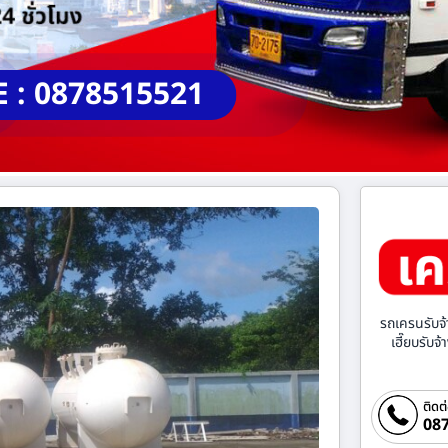
E : 0878515521
รถเครนรับจ้
เฮี๊ยบรับจ
ติดต
087