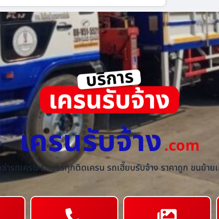
เครนรับจ้าง
.com
้เช่ารถเครน รถบรรทุกติดเครน รถเฮี๊ยบรับจ้าง ราคาถูก ขนย้ายเค