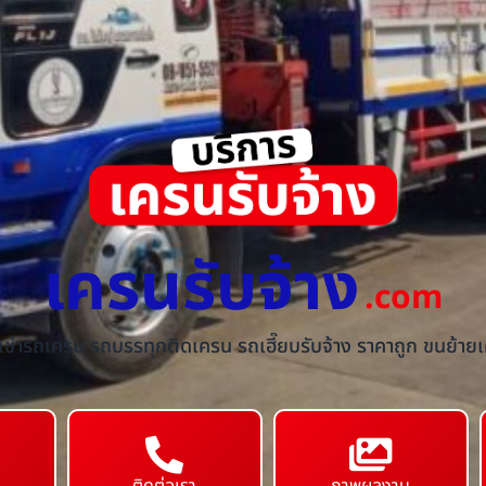
เครนรับจ้าง
.com
้เช่ารถเครน รถบรรทุกติดเครน รถเฮี๊ยบรับจ้าง ราคาถูก ขนย้ายเค