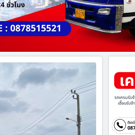
E : 0878515521
รถเครนรับจ้
เฮี๊ยบรับจ
ติดต
087