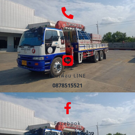
โทรด่วน
087-851-5521
เพิ่มเพื่อน LINE
0878515521
Facebook
รถเฮี๊ยบ รถเครน รับจ้าง