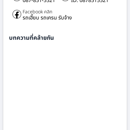
087-851-5521
ID: 0878515521
Facebook คลิก
รถเฮี๊ยบ รถเครน รับจ้าง
บทความที่คล้ายกัน