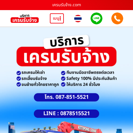
เครนรับจ้าง.com
เมนู
โทร. 087-851-5521
LINE : 0878515521