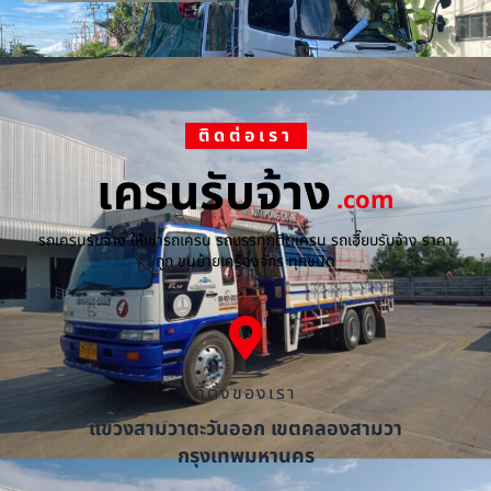
ติดต่อเรา
เครนรับจ้าง
.com
รถเครนรับจ้าง ให้เช่ารถเครน รถบรรทุกติดเครน รถเฮี๊ยบรับจ้าง ราคา
ถูก ขนย้ายเครื่องจักร ทุกชนิด
ที่ตั้งของเรา
แขวงสามวาตะวันออก เขตคลองสามวา
กรุงเทพมหานคร