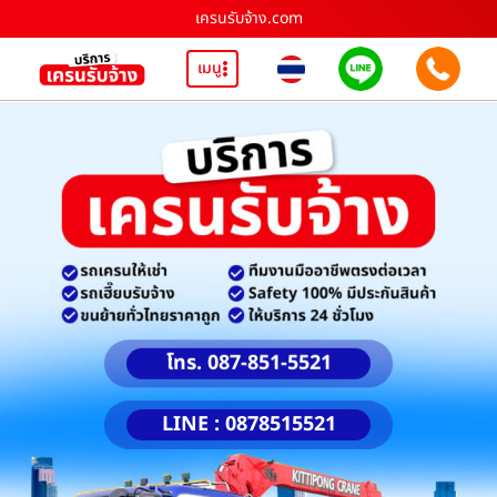
เครนรับจ้าง.com
เมนู
โทร. 087-851-5521
LINE : 0878515521