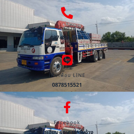
โทรด่วน
087-851-5521
เพิ่มเพื่อน LINE
0878515521
Facebook
รถเฮี๊ยบ รถเครน รับจ้าง