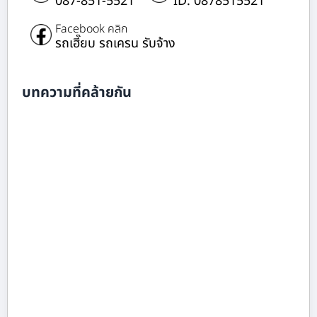
087-851-5521
ID: 0878515521
Facebook คลิก
รถเฮี๊ยบ รถเครน รับจ้าง
บทความที่คล้ายกัน