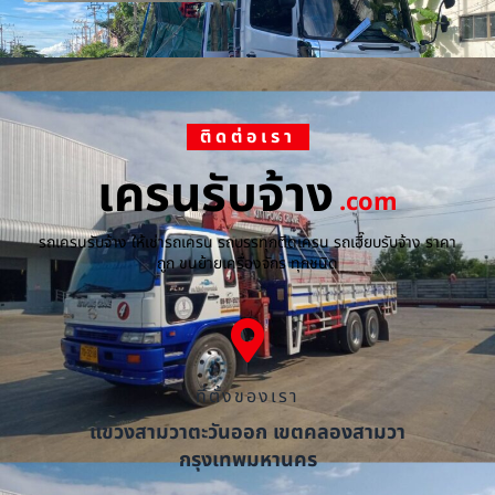
ติดต่อเรา
เครนรับจ้าง
.com
รถเครนรับจ้าง ให้เช่ารถเครน รถบรรทุกติดเครน รถเฮี๊ยบรับจ้าง ราคา
ถูก ขนย้ายเครื่องจักร ทุกชนิด
ที่ตั้งของเรา
แขวงสามวาตะวันออก เขตคลองสามวา
กรุงเทพมหานคร