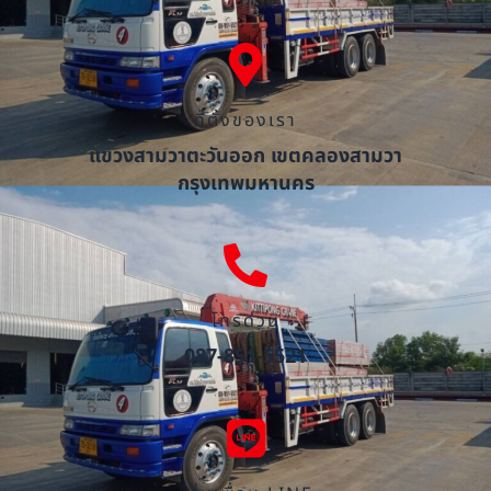
ที่ตั้งของเรา
แขวงสามวาตะวันออก เขตคลองสามวา
กรุงเทพมหานคร
โทรด่วน
087-851-5521