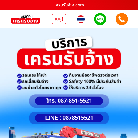
เครนรับจ้าง.com
เมนู
โทร. 087-851-5521
LINE : 0878515521