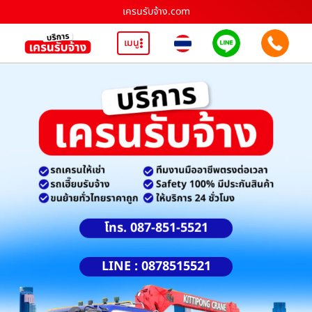
เครนรับจ้าง.com
เมนู
โทร. 087-851-5521
LINE : 0878515521