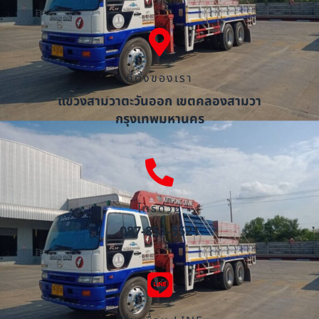
ที่ตั้งของเรา
แขวงสามวาตะวันออก เขตคลองสามวา
กรุงเทพมหานคร
โทรด่วน
087-851-5521