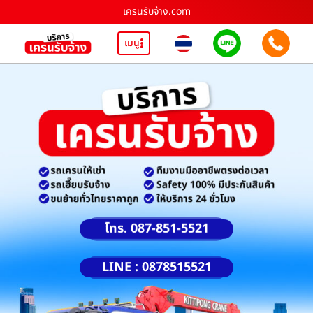
เครนรับจ้าง.com
เมนู
โทร. 087-851-5521
LINE : 0878515521