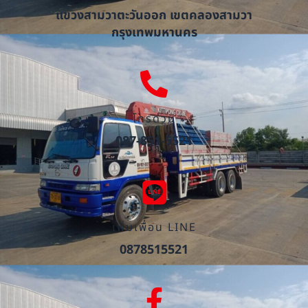
แขวงสามวาตะวันออก เขตคลองสามวา
กรุงเทพมหานคร
โทรด่วน
087-851-5521
เพิ่มเพื่อน LINE
0878515521