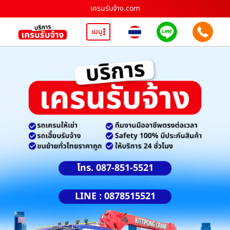
เครนรับจ้าง.com
เมนู
โทร. 087-851-5521
LINE : 0878515521