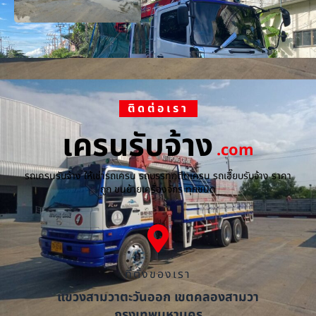
ติดต่อเรา
เครนรับจ้าง
.com
รถเครนรับจ้าง ให้เช่ารถเครน รถบรรทุกติดเครน รถเฮี๊ยบรับจ้าง ราคา
ถูก ขนย้ายเครื่องจักร ทุกชนิด
ที่ตั้งของเรา
แขวงสามวาตะวันออก เขตคลองสามวา
กรุงเทพมหานคร