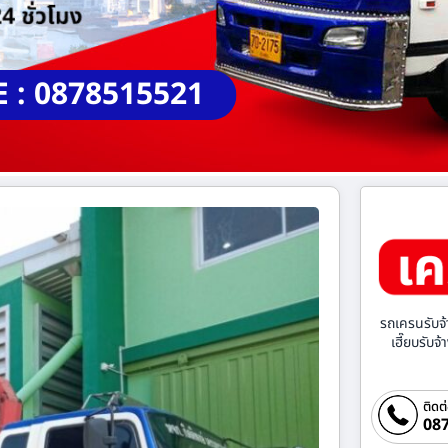
E : 0878515521
รถเครนรับจ้
เฮี๊ยบรับจ
ติดต
087