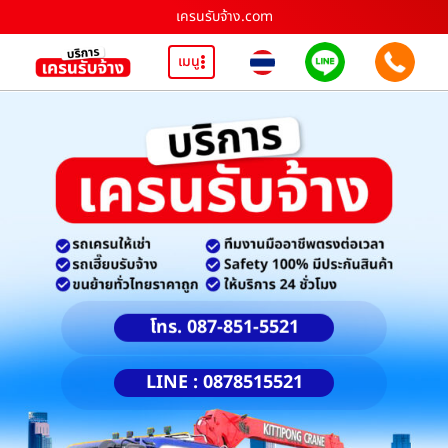
เครนรับจ้าง.com
เมนู
โทร. 087-851-5521
LINE : 0878515521