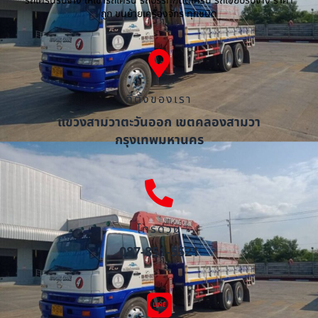
รถเครนรับจ้าง ให้เช่ารถเครน รถบรรทุกติดเครน รถเฮี๊ยบรับจ้าง ราคา
ถูก ขนย้ายเครื่องจักร ทุกชนิด
ที่ตั้งของเรา
แขวงสามวาตะวันออก เขตคลองสามวา
กรุงเทพมหานคร
โทรด่วน
087-851-5521