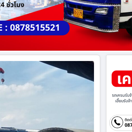
E : 0878515521
รถเครนรับจ้
เฮี๊ยบรับจ
ติดต
087