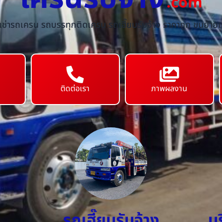
.com
้เช่ารถเครน รถบรรทุกติดเครน รถเฮี๊ยบรับจ้าง ราคาถูก ขนย้ายเค
ติดต่อเรา
ภาพผลงาน
รถเฮี๊ยบรับจ้าง
บ