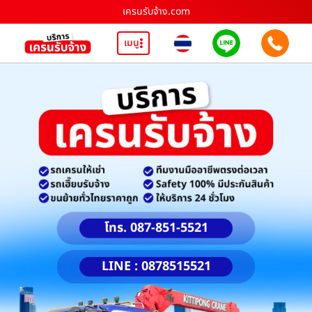
เครนรับจ้าง.com
เมนู
โทร. 087-851-5521
LINE : 0878515521