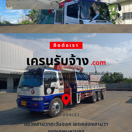
ติดต่อเรา
เครนรับจ้าง
.com
รถเครนรับจ้าง ให้เช่ารถเครน รถบรรทุกติดเครน รถเฮี๊ยบรับจ้าง ราคา
ถูก ขนย้ายเครื่องจักร ทุกชนิด
ที่ตั้งของเรา
แขวงสามวาตะวันออก เขตคลองสามวา
กรุงเทพมหานคร