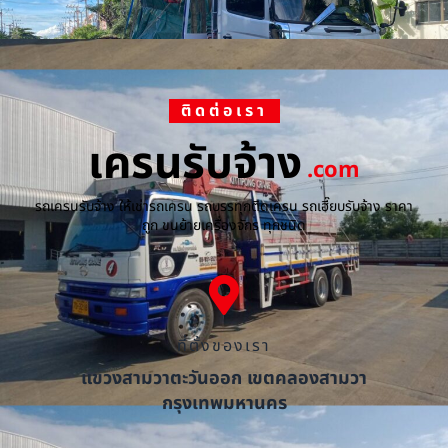
ติดต่อเรา
เครนรับจ้าง
.com
รถเครนรับจ้าง ให้เช่ารถเครน รถบรรทุกติดเครน รถเฮี๊ยบรับจ้าง ราคา
ถูก ขนย้ายเครื่องจักร ทุกชนิด
ที่ตั้งของเรา
แขวงสามวาตะวันออก เขตคลองสามวา
กรุงเทพมหานคร