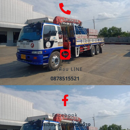
โทรด่วน
087-851-5521
เพิ่มเพื่อน LINE
0878515521
Facebook
รถเฮี๊ยบ รถเครน รับจ้าง