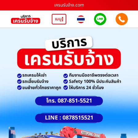
เครนรับจ้าง.com
เมนู
โทร. 087-851-5521
LINE : 0878515521