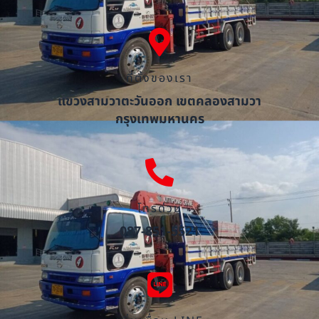
ที่ตั้งของเรา
แขวงสามวาตะวันออก เขตคลองสามวา
กรุงเทพมหานคร
โทรด่วน
087-851-5521