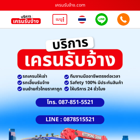
เครนรับจ้าง.com
เมนู
โทร. 087-851-5521
LINE : 0878515521