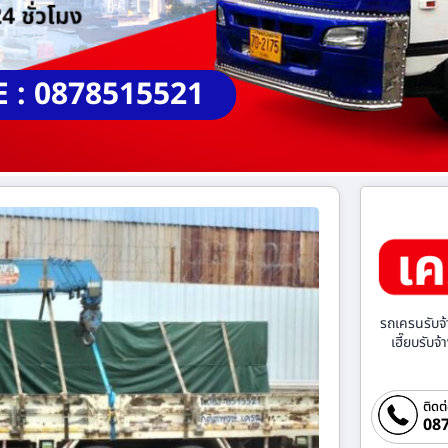
E : 0878515521
รถเครนรับจ้
เฮี๊ยบรับจ
ติดต
087