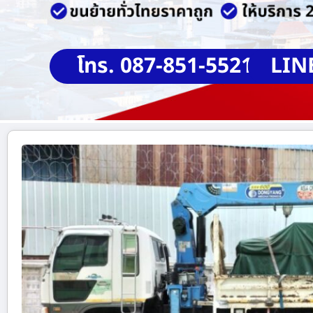
โทร. 087-851-5521
LIN