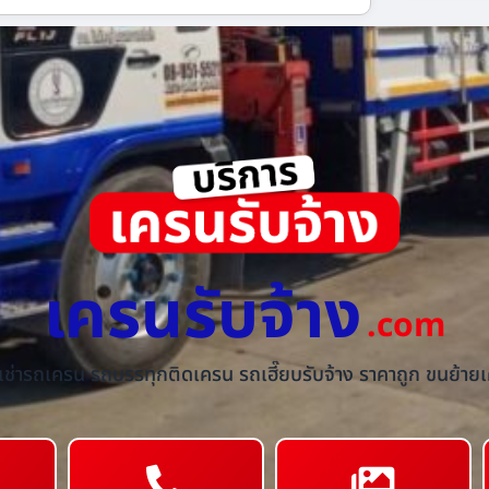
เครนรับจ้าง
.com
้เช่ารถเครน รถบรรทุกติดเครน รถเฮี๊ยบรับจ้าง ราคาถูก ขนย้ายเค