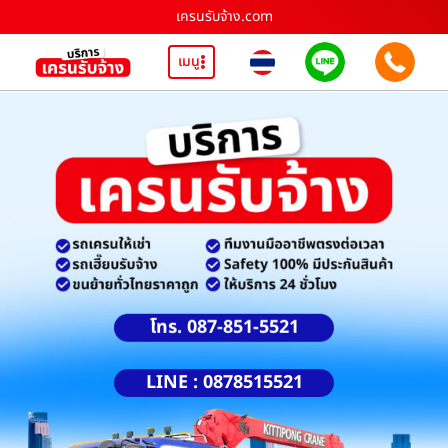
เครนรับจ้าง.com
เมนู
โทร. 087-851-5521
LINE : 0878515521