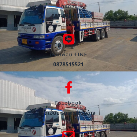
โทรด่วน
087-851-5521
เพิ่มเพื่อน LINE
0878515521
Facebook
รถเฮี๊ยบ รถเครน รับจ้าง