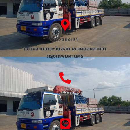
ถูก ขนย้ายเครื่องจักร ทุกชนิด
ที่ตั้งของเรา
แขวงสามวาตะวันออก เขตคลองสามวา
กรุงเทพมหานคร
โทรด่วน
087-851-5521