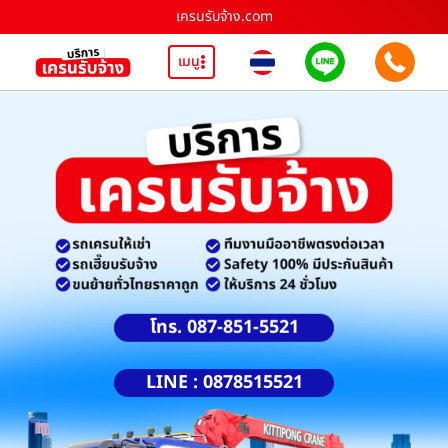
เครนรับจ้าง.com
เมนู
โทร. 087-851-5521
LINE : 0878515521