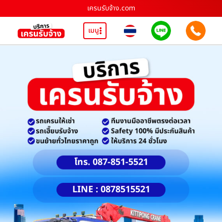
เครนรับจ้าง.com
เมนู
โทร. 087-851-5521
LINE : 0878515521