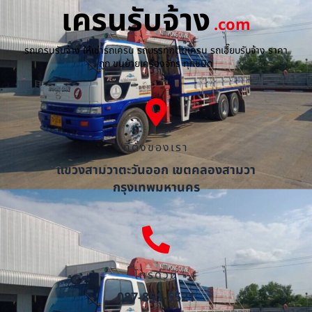
เครนรับจ้าง
.com
รถเครนรับจ้าง ให้เช่ารถเครน รถบรรทุกติดเครน รถเฮี๊ยบรับจ้าง ราคา
ถูก ขนย้ายเครื่องจักร ทุกชนิด
ที่ตั้งของเรา
แขวงสามวาตะวันออก เขตคลองสามวา
กรุงเทพมหานคร
โทรด่วน
087-851-5521