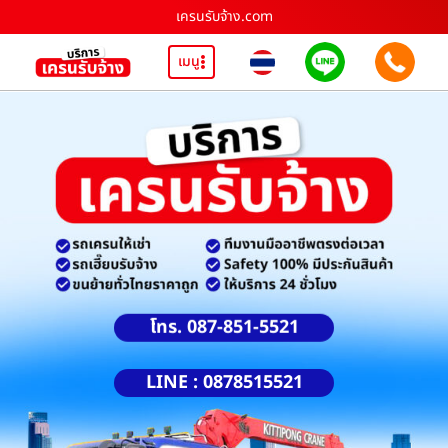
เครนรับจ้าง.com
เมนู
โทร. 087-851-5521
LINE : 0878515521