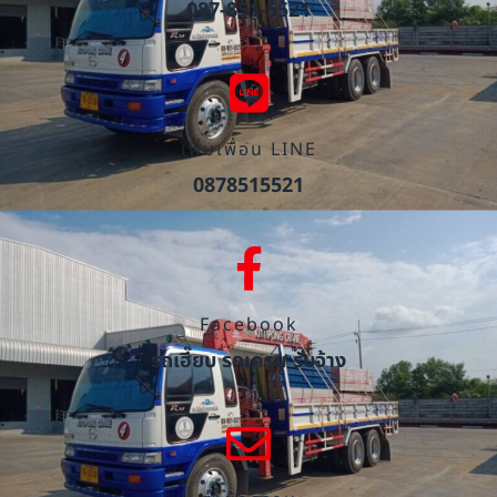
087-851-5521
เพิ่มเพื่อน LINE
0878515521
Facebook
รถเฮี๊ยบ รถเครน รับจ้าง