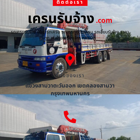
ติดต่อเรา
เครนรับจ้าง
.com
รถเครนรับจ้าง ให้เช่ารถเครน รถบรรทุกติดเครน รถเฮี๊ยบรับจ้าง ราคา
ถูก ขนย้ายเครื่องจักร ทุกชนิด
ที่ตั้งของเรา
แขวงสามวาตะวันออก เขตคลองสามวา
กรุงเทพมหานคร
โทรด่วน