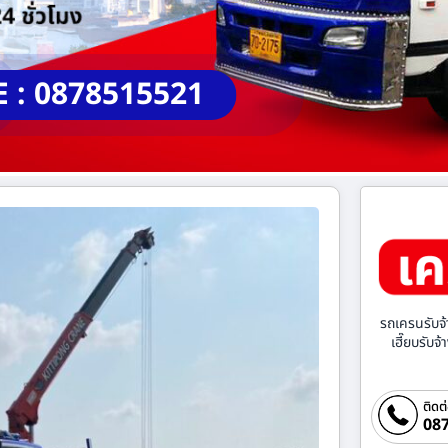
E : 0878515521
รถเครนรับจ้
เฮี๊ยบรับจ
ติดต
087