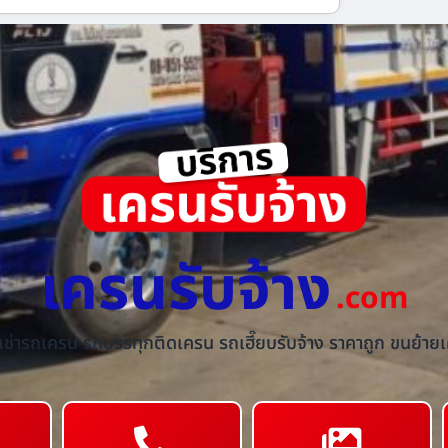
เครนรับจ้าง
.com
้เช่ารถเครน รถบรรทุกติดเครน รถเฮี๊ยบรับจ้าง ราคาถูก ขนย้ายเค