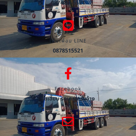
087-851-5521
เพิ่มเพื่อน LINE
0878515521
Facebook
รถเฮี๊ยบ รถเครน รับจ้าง