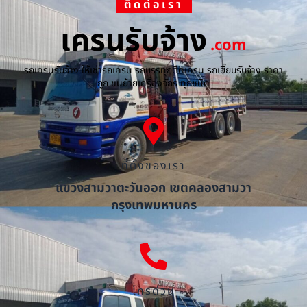
ติดต่อเรา
เครนรับจ้าง
.com
รถเครนรับจ้าง ให้เช่ารถเครน รถบรรทุกติดเครน รถเฮี๊ยบรับจ้าง ราคา
ถูก ขนย้ายเครื่องจักร ทุกชนิด
ที่ตั้งของเรา
แขวงสามวาตะวันออก เขตคลองสามวา
กรุงเทพมหานคร
โทรด่วน