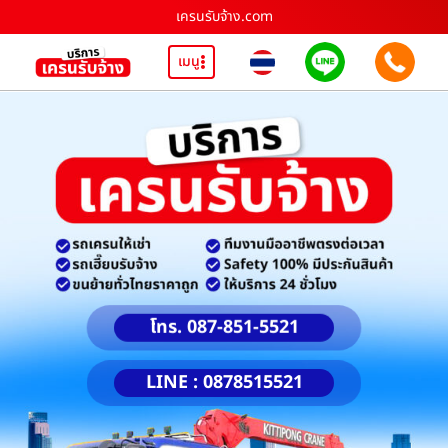
เครนรับจ้าง.com
เมนู
โทร. 087-851-5521
LINE : 0878515521