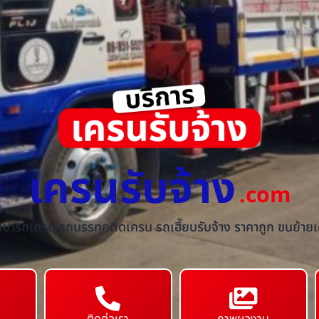
เครนรับจ้าง
.com
้เช่ารถเครน รถบรรทุกติดเครน รถเฮี๊ยบรับจ้าง ราคาถูก ขนย้ายเค