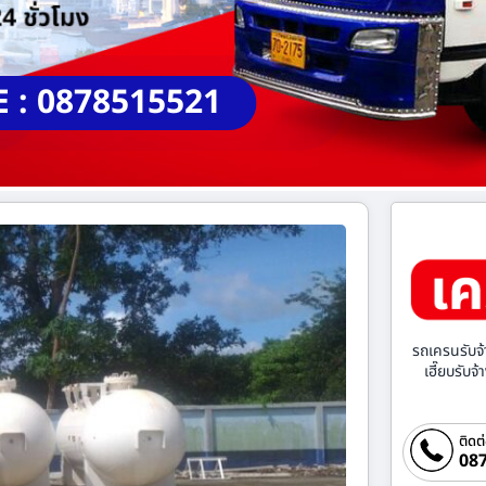
E : 0878515521
รถเครนรับจ้
เฮี๊ยบรับจ
ติดต
087