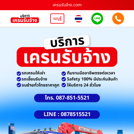
เครนรับจ้าง.com
เมนู
โทร. 087-851-5521
LINE : 0878515521