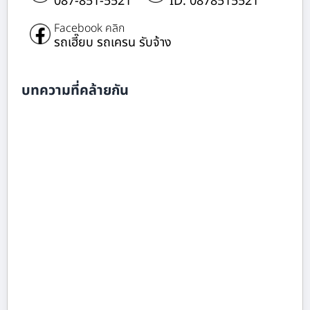
087-851-5521
ID: 0878515521
Facebook คลิก
รถเฮี๊ยบ รถเครน รับจ้าง
บทความที่คล้ายกัน