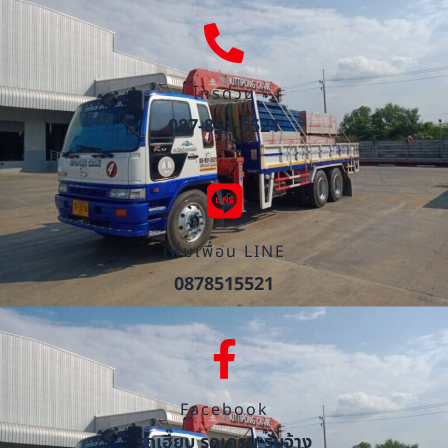
โทรด่วน
087-851-5521
เพิ่มเพื่อน LINE
0878515521
Facebook
รถเฮี๊ยบ รถเครน รับจ้าง