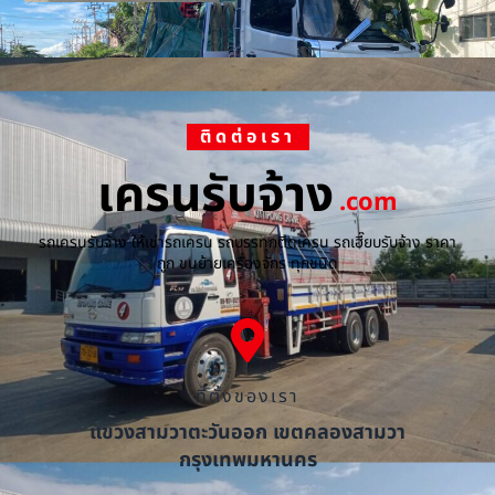
ติดต่อเรา
เครนรับจ้าง
.com
รถเครนรับจ้าง ให้เช่ารถเครน รถบรรทุกติดเครน รถเฮี๊ยบรับจ้าง ราคา
ถูก ขนย้ายเครื่องจักร ทุกชนิด
ที่ตั้งของเรา
แขวงสามวาตะวันออก เขตคลองสามวา
กรุงเทพมหานคร