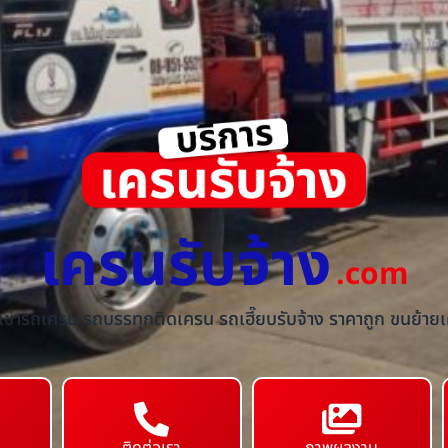
เครนรับจ้าง
.com
้เช่ารถเครน รถบรรทุกติดเครน รถเฮี๊ยบรับจ้าง ราคาถูก ขนย้ายเค