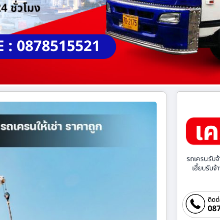
E : 0878515521
รถเครนรับจ้
เฮี๊ยบรับจ
ติดต
087