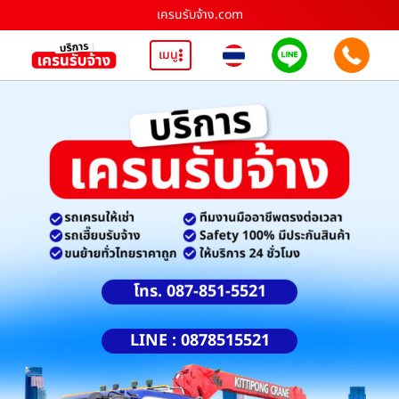
เครนรับจ้าง.com
เมนู
โทร. 087-851-5521
LINE : 0878515521