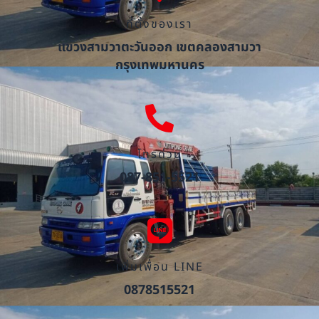
ที่ตั้งของเรา
แขวงสามวาตะวันออก เขตคลองสามวา
กรุงเทพมหานคร
โทรด่วน
087-851-5521
เพิ่มเพื่อน LINE
0878515521