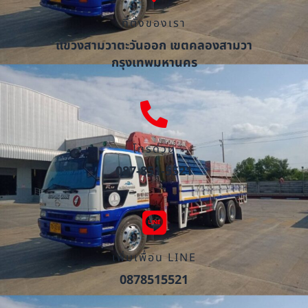
ที่ตั้งของเรา
แขวงสามวาตะวันออก เขตคลองสามวา
กรุงเทพมหานคร
โทรด่วน
087-851-5521
เพิ่มเพื่อน LINE
0878515521