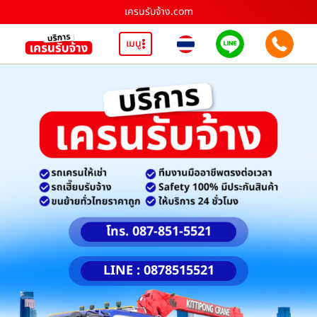
เครนรับจ้าง.com
เมนู
โทร. 087-851-5521
LINE : 0878515521