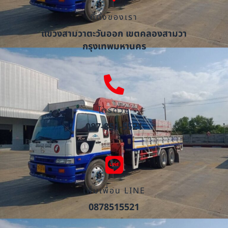
ที่ตั้งของเรา
แขวงสามวาตะวันออก เขตคลองสามวา
กรุงเทพมหานคร
โทรด่วน
087-851-5521
เพิ่มเพื่อน LINE
0878515521