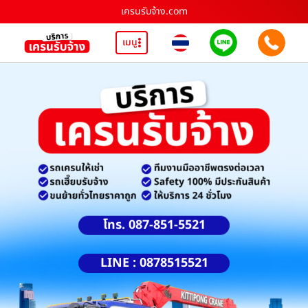
เครนรับจ้าง.com
เมนู
โทร. 087-851-5521
LINE : 0878515521