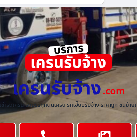
เครนรับจ้าง
.com
้เช่ารถเครน รถบรรทุกติดเครน รถเฮี๊ยบรับจ้าง ราคาถูก ขนย้ายเค