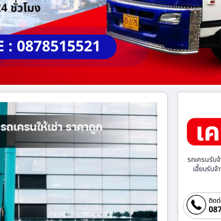
E : 0878515521
รถเครนรับจ้
เฮี๊ยบรับจ
ติดต
087