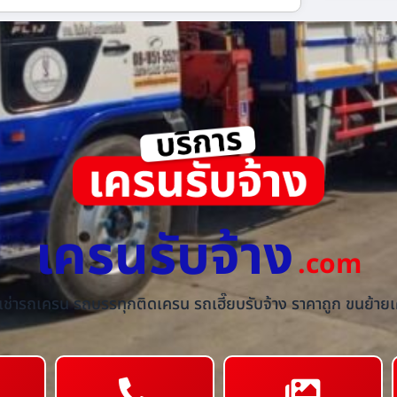
เครนรับจ้าง
.com
้เช่ารถเครน รถบรรทุกติดเครน รถเฮี๊ยบรับจ้าง ราคาถูก ขนย้ายเค