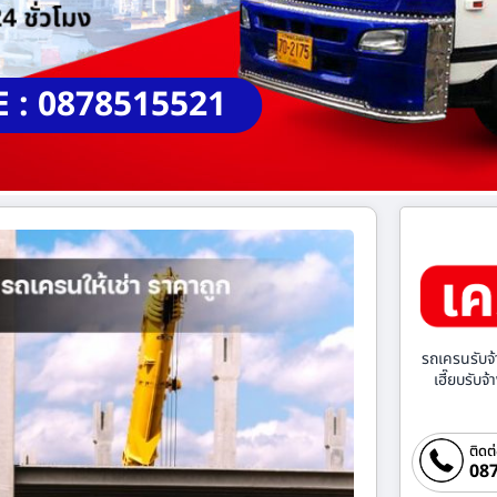
E : 0878515521
รถเครนรับจ้
เฮี๊ยบรับจ
ติดต
087