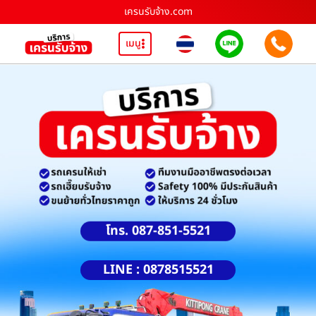
เครนรับจ้าง.com
เมนู
โทร. 087-851-5521
LINE : 0878515521