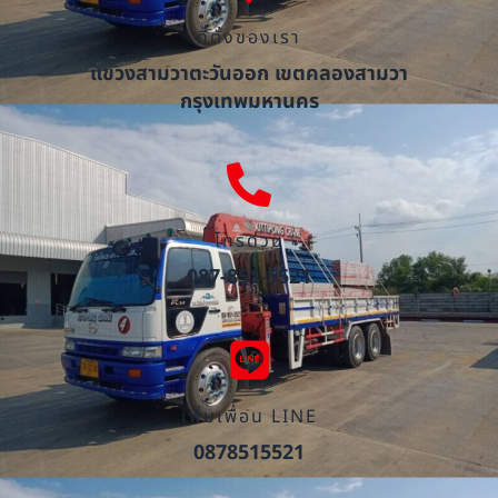
ที่ตั้งของเรา
แขวงสามวาตะวันออก เขตคลองสามวา
กรุงเทพมหานคร
โทรด่วน
087-851-5521
เพิ่มเพื่อน LINE
0878515521