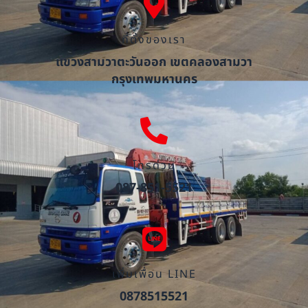
ที่ตั้งของเรา
แขวงสามวาตะวันออก เขตคลองสามวา
กรุงเทพมหานคร
โทรด่วน
087-851-5521
เพิ่มเพื่อน LINE
0878515521