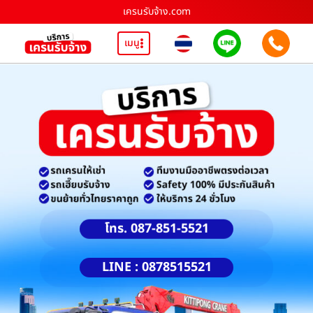
เครนรับจ้าง.com
เมนู
โทร. 087-851-5521
LINE : 0878515521