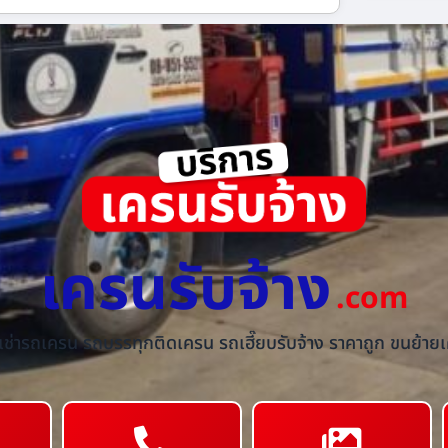
เครนรับจ้าง
.com
้เช่ารถเครน รถบรรทุกติดเครน รถเฮี๊ยบรับจ้าง ราคาถูก ขนย้ายเค