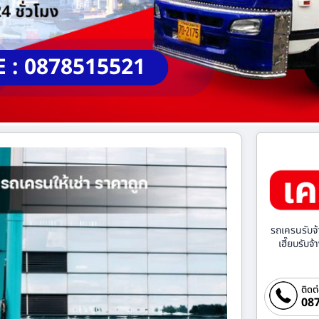
E : 0878515521
รถเครนรับจ้
เฮี๊ยบรับจ
ติดต
087