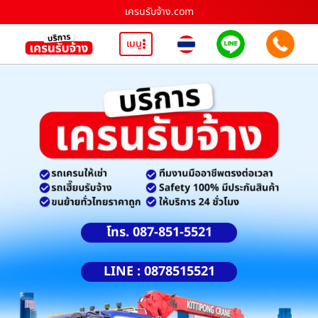
เครนรับจ้าง.com
เมนู
โทร. 087-851-5521
LINE : 0878515521