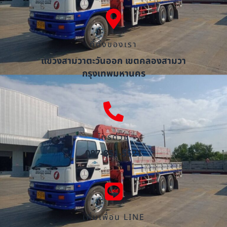
ที่ตั้งของเรา
แขวงสามวาตะวันออก เขตคลองสามวา
กรุงเทพมหานคร
โทรด่วน
087-851-5521
เพิ่มเพื่อน LINE