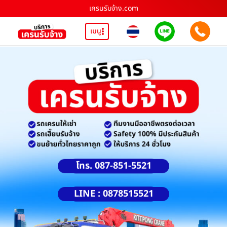
เครนรับจ้าง.com
เมนู
โทร. 087-851-5521
LINE : 0878515521