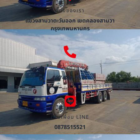
ที่ตั้งของเรา
แขวงสามวาตะวันออก เขตคลองสามวา
กรุงเทพมหานคร
โทรด่วน
087-851-5521
เพิ่มเพื่อน LINE
0878515521