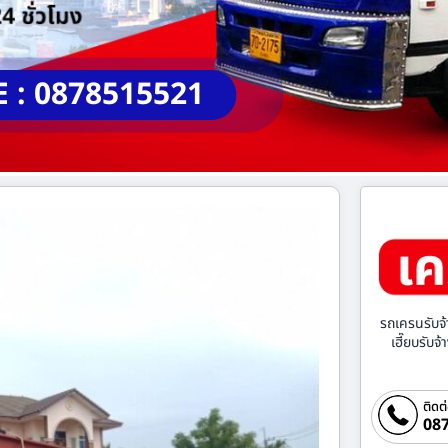
E : 0878515521
รถเครนรับจ้
เฮี๊ยบรับจ
ติดต
087