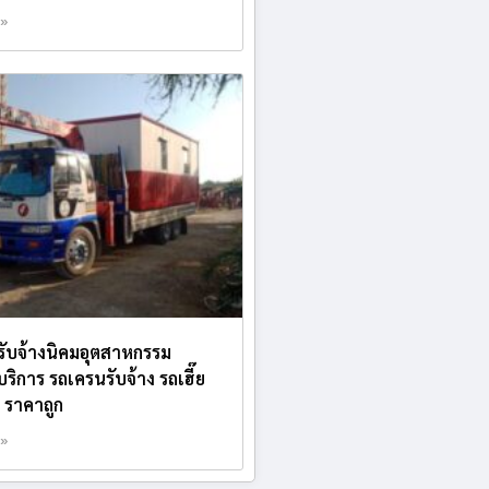
 »
บรับจ้างนิคมอุตสาหกรรม
บริการ รถเครนรับจ้าง รถเฮี๊ย
ง ราคาถูก
 »