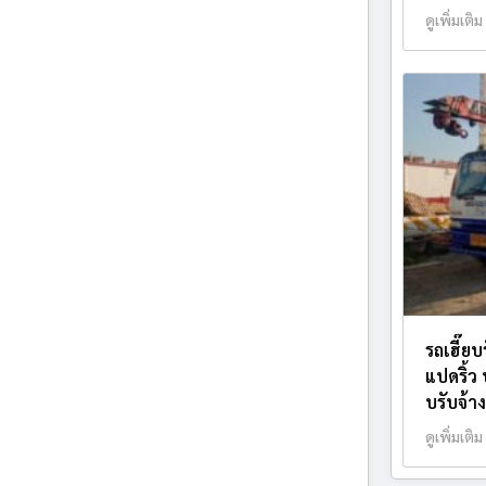
ดูเพิ่มเติม
รถเฮี๊ย
แปดริ้ว 
บรับจ้า
ดูเพิ่มเติม