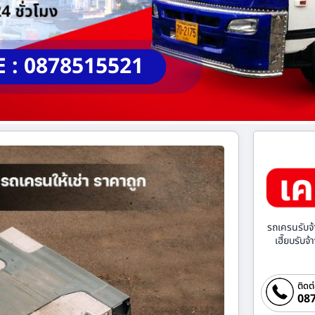
E : 0878515521
รถเครนรับจ้
เฮี๊ยบรับจ
ติดต
087