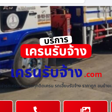
เครนรับจ้าง
.com
้เช่ารถเครน รถบรรทุกติดเครน รถเฮี๊ยบรับจ้าง ราคาถูก ขนย้ายเค