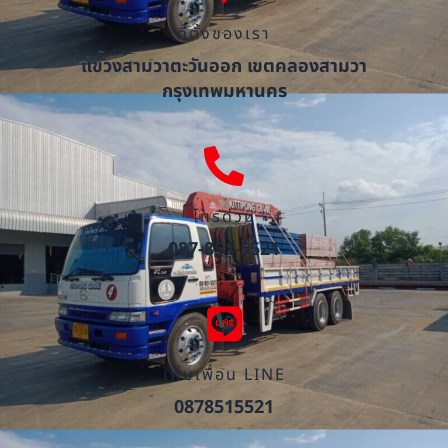
ที่ตั้งของเรา
แขวงสามวาตะวันออก เขตคลองสามวา
กรุงเทพมหานคร
โทรด่วน
087-851-5521
เพิ่มเพื่อน LINE
0878515521