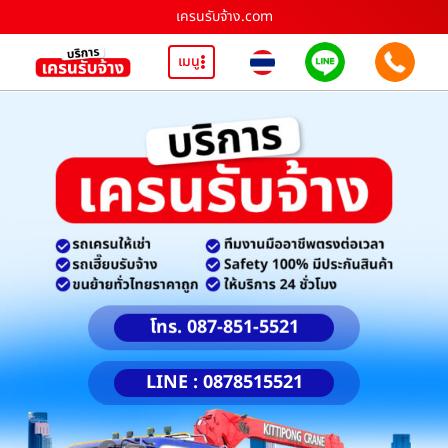
เครนรับจ้าง.com
เมนู
โทร. 087-851-5521
LINE : 0878515521