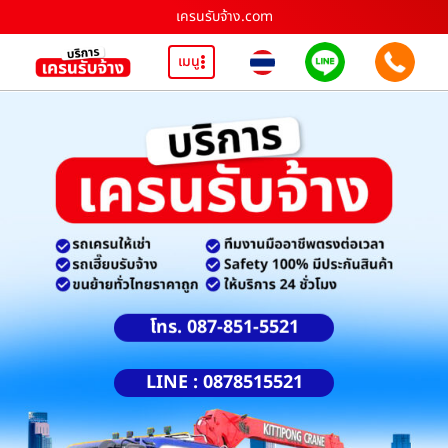
เครนรับจ้าง.com
เมนู
โทร. 087-851-5521
LINE : 0878515521