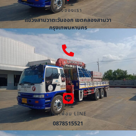
ที่ตั้งของเรา
แขวงสามวาตะวันออก เขตคลองสามวา
กรุงเทพมหานคร
โทรด่วน
087-851-5521
เพิ่มเพื่อน LINE
0878515521