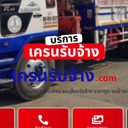
เครนรับจ้าง
.com
้เช่ารถเครน รถบรรทุกติดเครน รถเฮี๊ยบรับจ้าง ราคาถูก ขนย้ายเค