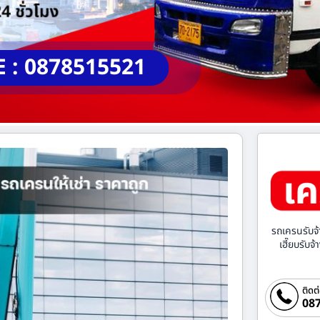
E : 0878515521
รถเครนรับจ้
เฮี๊ยบรับจ
ติดต
087